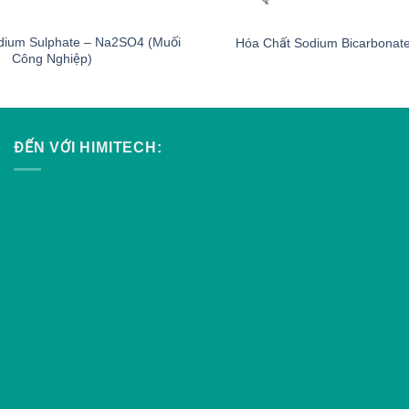
dium Sulphate – Na2SO4 (Muối
Hóa Chất Sodium Bicarbona
Công Nghiệp)
ĐẾN VỚI HIMITECH: