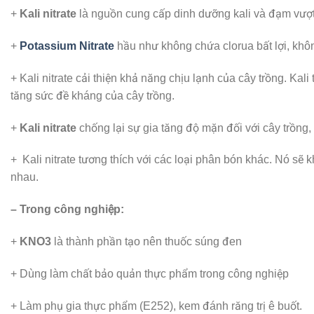
+
Kali nitrate
là nguồn cung cấp dinh dưỡng kali và đạm vượt t
+
Potassium Nitrate
hầu như không chứa clorua bất lợi, khôn
+ Kali nitrate cải thiện khả năng chịu lạnh của cây trồng. Kal
tăng sức đề kháng của cây trồng.
+
Kali nitrate
chống lại sự gia tăng độ mặn đối với cây trồng, 
+ Kali nitrate tương thích với các loại phân bón khác. Nó sẽ
nhau.
– Trong công nghiệp:
+
KNO3
là thành phần tạo nên thuốc súng đen
+ Dùng làm chất bảo quản thực phẩm trong công nghiệp
+ Làm phụ gia thực phẩm (E252), kem đánh răng trị ê buốt.