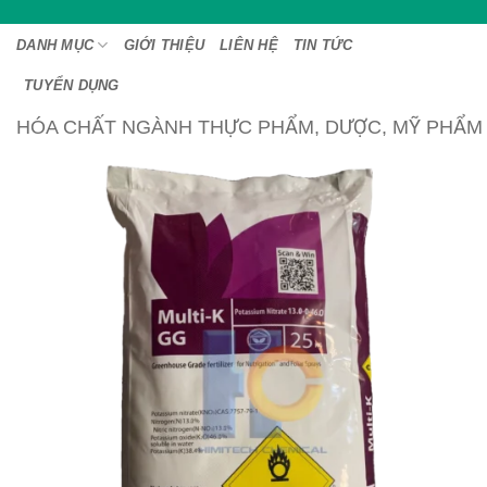
Bỏ
qua
DANH MỤC
GIỚI THIỆU
LIÊN HỆ
TIN TỨC
nội
TUYỂN DỤNG
dung
HÓA CHẤT NGÀNH THỰC PHẨM, DƯỢC, MỸ PHẨM