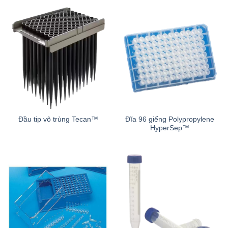
Đĩa 96 giếng Polypropylene
Đầu tip vô trùng Tecan™
HyperSep™