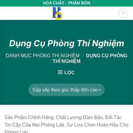
Bỏ
HÓA CHẤT - PHÂN BÓN
qua
nội
dung
Dụng Cụ Phòng Thí Nghiệm
DANH MỤC PHÒNG THÍ NGHIỆM
/
DỤNG CỤ PHÒNG
THÍ NGHIỆM
LỌC
Sản Phẩm Chính Hãng, Chất Lượng Đảm Bảo, Đối Tác
Tin Cậy Của Mọi Phòng Lab, Sự Lựa Chọn Hoàn Hảo Cho
Phòng Lab…