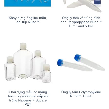
Khay đựng ống lưu mẫu,
Ống ly tâm vô trùng hình
dải trip Nunc™
nón Polypropylene Nunc™
15mL and 50mL
Chai đựng mẫu có màng
Ống ly tâm Polypropylene
bọc, đáy vuông có nắp vô
Nunc™ 15 mL
trùng Nalgene™ Square
PET