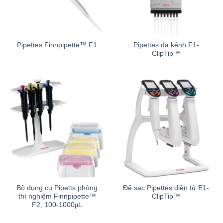
Pipettes đa kênh F1-
Pipettes Finnpipette™ F1
ClipTip™
Bộ dụng cụ Pipetts phòng
Đế sạc Pipettes điện tử E1-
thí nghiệm Finnpipette™
ClipTip™
F2, 100-1000μL