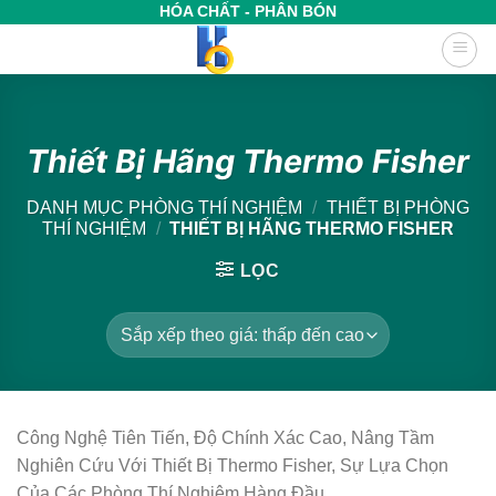
Bỏ
HÓA CHẤT - PHÂN BÓN
qua
nội
dung
Thiết Bị Hãng Thermo Fisher
DANH MỤC PHÒNG THÍ NGHIỆM
/
THIẾT BỊ PHÒNG
THÍ NGHIỆM
/
THIẾT BỊ HÃNG THERMO FISHER
LỌC
Công Nghệ Tiên Tiến, Độ Chính Xác Cao, Nâng Tầm
Nghiên Cứu Với Thiết Bị Thermo Fisher, Sự Lựa Chọn
Của Các Phòng Thí Nghiệm Hàng Đầu.