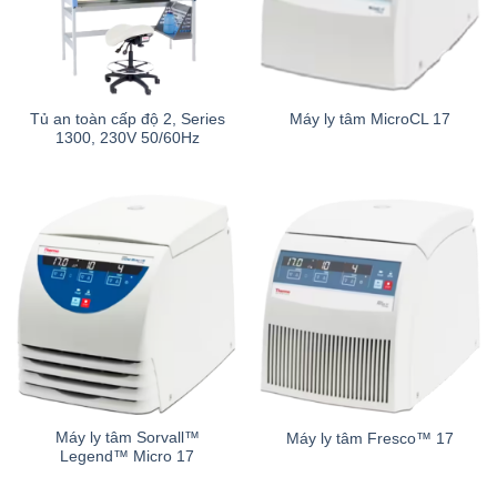
Tủ an toàn cấp độ 2, Series
Máy ly tâm MicroCL 17
1300, 230V 50/60Hz
Máy ly tâm Sorvall™
Máy ly tâm Fresco™ 17
Legend™ Micro 17