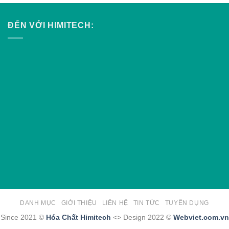
ĐẾN VỚI HIMITECH:
DANH MỤC
GIỚI THIỆU
LIÊN HỆ
TIN TỨC
TUYỂN DỤNG
Since 2021 ©
Hóa Chất Himitech
<> Design 2022 ©
Webviet.com.vn