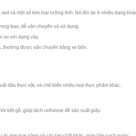
 axit và một số kim loại lưỡng tính. Nó tồn tại ở nhiều dạng k
trong bao, dễ vận chuyển và sử dụng.
n so với dạng vảy.
, thường được vận chuyển bằng xe bồn.
ất dầu thực vật, và chế biến nhiều loại thực phẩm khác.
i bột gỗ, giúp tách cellulose để sản xuất giấy.
ác kim loại nặng và các tạp chất khác, giúp làm sạch nước.