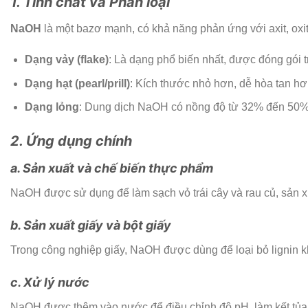
1. Tính chất và Phân loại
NaOH
là một bazơ mạnh, có khả năng phản ứng với axit, oxit
Dạng vảy (flake)
: Là dạng phổ biến nhất, được đóng gói 
Dạng hạt (pearl/prill)
: Kích thước nhỏ hơn, dễ hòa tan hơ
Dạng lỏng
: Dung dịch NaOH có nồng độ từ 32% đến 50%
2. Ứng dụng chính
a. Sản xuất và chế biến thực phẩm
NaOH được sử dụng để làm sạch vỏ trái cây và rau củ, sản xu
b. Sản xuất giấy và bột giấy
Trong công nghiệp giấy, NaOH được dùng để loại bỏ lignin khỏ
c. Xử lý nước
NaOH được thêm vào nước để điều chỉnh độ pH, làm kết tủa c