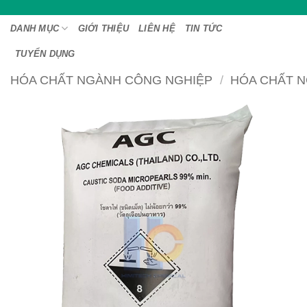
Bỏ
qua
DANH MỤC
GIỚI THIỆU
LIÊN HỆ
TIN TỨC
nội
TUYỂN DỤNG
dung
HÓA CHẤT NGÀNH CÔNG NGHIỆP
/
HÓA CHẤT 