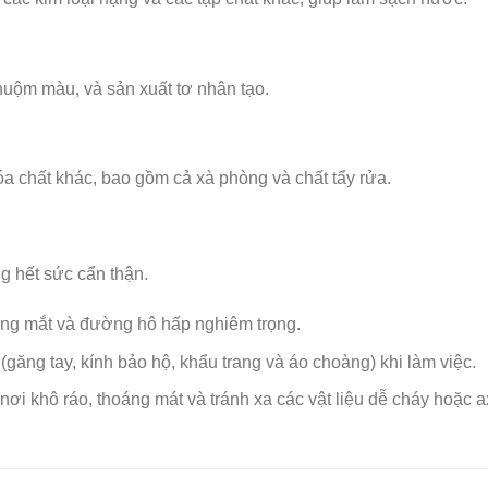
huộm màu, và sản xuất tơ nhân tạo.
óa chất khác, bao gồm cả xà phòng và chất tẩy rửa.
 hết sức cẩn thận.
ơng mắt và đường hô hấp nghiêm trọng.
(găng tay, kính bảo hộ, khẩu trang và áo choàng) khi làm việc.
ơi khô ráo, thoáng mát và tránh xa các vật liệu dễ cháy hoặc ax