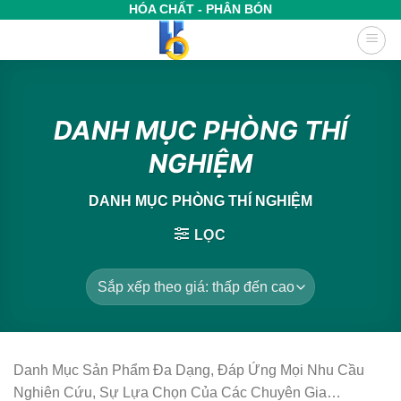
Bỏ
HÓA CHẤT - PHÂN BÓN
qua
nội
dung
DANH MỤC PHÒNG THÍ
NGHIỆM
DANH MỤC PHÒNG THÍ NGHIỆM
LỌC
Danh Mục Sản Phẩm Đa Dạng, Đáp Ứng Mọi Nhu Cầu
Nghiên Cứu, Sự Lựa Chọn Của Các Chuyên Gia…