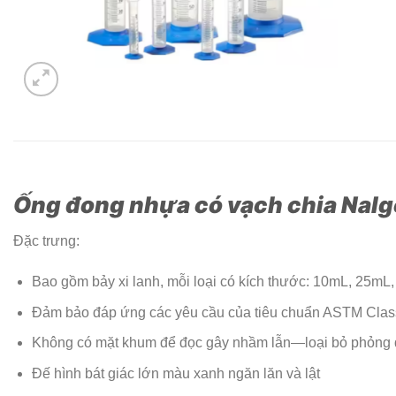
Ống đong nhựa có vạch chia Nal
Đặc trưng:
Bao gồm bảy xi lanh, mỗi loại có kích thước: 10mL, 25
Đảm bảo đáp ứng các yêu cầu của tiêu chuẩn ASTM Class
Không có mặt khum để đọc gây nhầm lẫn—loại bỏ phỏng
Đế hình bát giác lớn màu xanh ngăn lăn và lật