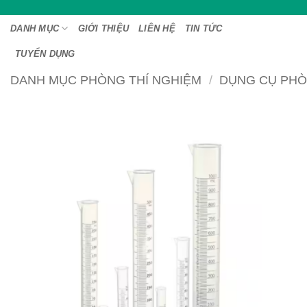
Bỏ
qua
DANH MỤC
GIỚI THIỆU
LIÊN HỆ
TIN TỨC
nội
TUYỂN DỤNG
dung
DANH MỤC PHÒNG THÍ NGHIỆM
/
DỤNG CỤ PHÒ