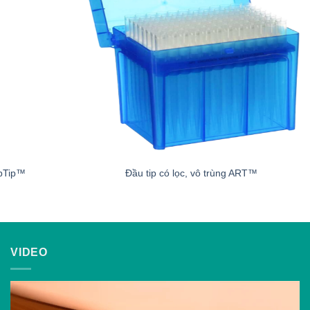
ipTip™
Đầu tip có lọc, vô trùng ART™
VIDEO