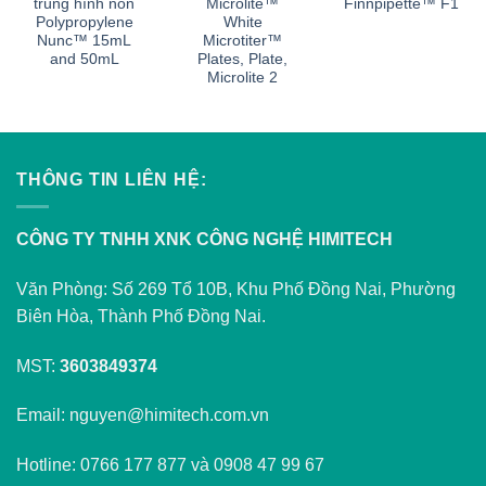
trùng hình nón
Microlite™
Finnpipette™ F1
Polypropylene
White
Nunc™ 15mL
Microtiter™
and 50mL
Plates, Plate,
Microlite 2
THÔNG TIN LIÊN HỆ:
CÔNG TY TNHH XNK CÔNG NGHỆ HIMITECH
Văn Phòng: Số 269 Tổ 10B, Khu Phố Đồng Nai, Phường
Biên Hòa, Thành Phố Đồng Nai.
MST:
3603849374
Email: nguyen@himitech.com.vn
Hotline: 0766 177 877 và 0908 47 99 67