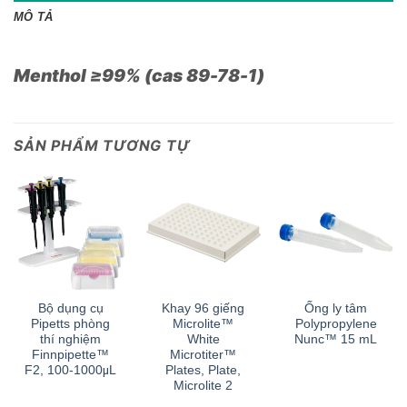
MÔ TẢ
Menthol ≥99% (cas 89-78-1)
SẢN PHẨM TƯƠNG TỰ
Bộ dụng cụ
Khay 96 giếng
Ống ly tâm
Pipetts phòng
Microlite™
Polypropylene
thí nghiệm
White
Nunc™ 15 mL
Finnpipette™
Microtiter™
F2, 100-1000μL
Plates, Plate,
Microlite 2