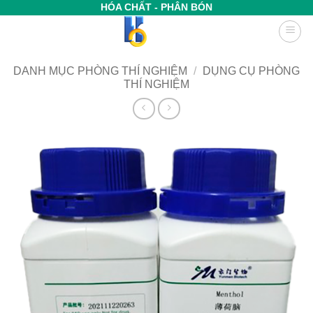
Bỏ
HÓA CHẤT - PHÂN BÓN
qua
nội
dung
DANH MỤC PHÒNG THÍ NGHIỆM
/
DỤNG CỤ PHÒNG
THÍ NGHIỆM