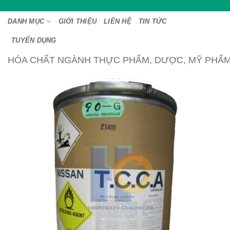
Bỏ
qua
DANH MỤC
GIỚI THIỆU
LIÊN HỆ
TIN TỨC
nội
TUYỂN DỤNG
dung
HÓA CHẤT NGÀNH THỰC PHẨM, DƯỢC, MỸ PHẨ