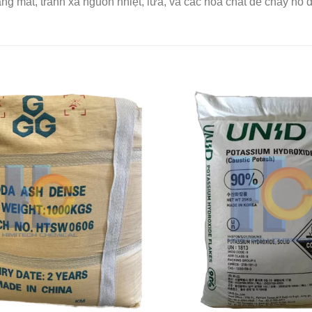
g mát, tránh xa nguồn nhiệt, lửa, và các hóa chất dễ cháy nổ 