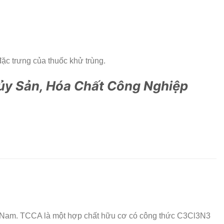
c trưng của thuốc khử trùng.
ủy Sản, Hóa Chất Công Nghiệp
t Nam. TCCA là một hợp chất hữu cơ có công thức
C
3
C
l
3
N
3