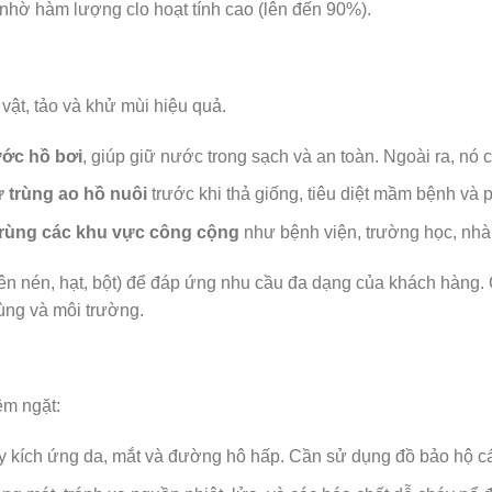
 nhờ hàm lượng clo hoạt tính cao (lên đến 90%).
vật, tảo và khử mùi hiệu quả.
ớc hồ bơi
, giúp giữ nước trong sạch và an toàn. Ngoài ra, nó
 trùng ao hồ nuôi
trước khi thả giống, tiêu diệt mầm bệnh và
rùng các khu vực công cộng
như bệnh viện, trường học, nhà m
 nén, hạt, bột) để đáp ứng nhu cầu đa dạng của khách hàng. C
ng và môi trường.
êm ngặt:
y kích ứng da, mắt và đường hô hấp. Cần sử dụng đồ bảo hộ cá n