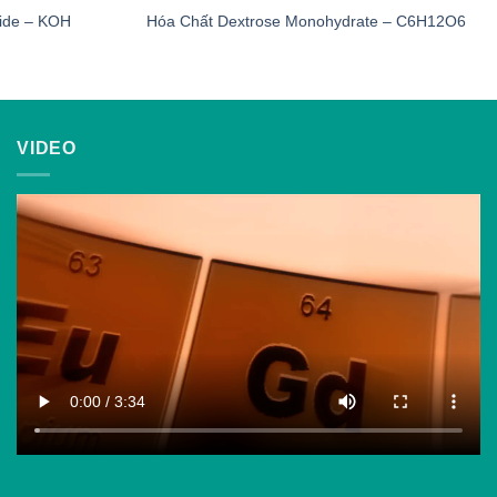
ide – KOH
Hóa Chất Dextrose Monohydrate – C6H12O6
VIDEO