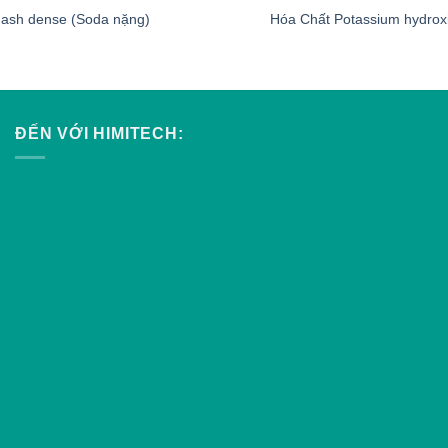
 ash dense (Soda nặng)
Hóa Chất Potassium hydrox
ĐẾN VỚI HIMITECH: