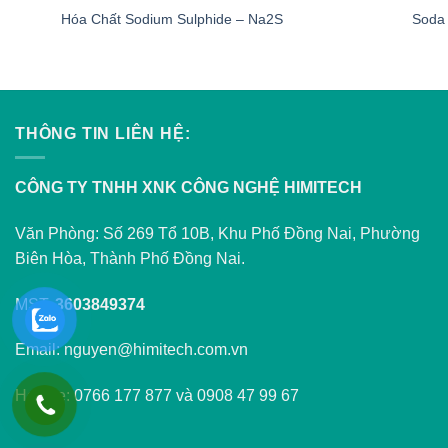
Hóa Chất Sodium Sulphide – Na2S
Soda
THÔNG TIN LIÊN HỆ:
CÔNG TY TNHH XNK CÔNG NGHỆ HIMITECH
Văn Phòng: Số 269 Tổ 10B, Khu Phố Đồng Nai, Phường
Biên Hòa, Thành Phố Đồng Nai.
MST:
3603849374
Email: nguyen@himitech.com.vn
Hotline: 0766 177 877 và 0908 47 99 67