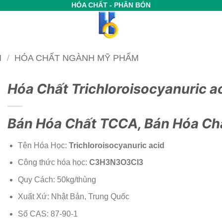
HÓA CHẤT - PHÂN BÓN
M
/
HÓA CHẤT NGÀNH MỸ PHẨM
Hóa Chất Trichloroisocyanuric a
Bán Hóa Chất TCCA, Bán Hóa Ch
Tên Hóa Học:
Trichloroisocyanuric acid
Công thức hóa học:
C3H3N3O3Cl3
Quy Cách: 50kg/thùng
Xuất Xứ: Nhật Bản, Trung Quốc
Số CAS: 87-90-1