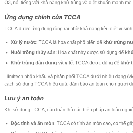
O
3
, nổi tiếng với khả năng khử trùng và diệt khuẩn mạnh mẽ
Ứng dụng chính của TCCA
TCCA được ứng dụng rộng rãi nhờ khả năng tiêu diệt vi sinh 
Xử lý nước
: TCCA là hóa chất phổ biến để
khử trùng nư
Nuôi trồng thủy sản
: Hóa chất này được sử dụng để
khử
Khử trùng dân dụng và y tế
: TCCA được dùng để
khử t
Himitech nhập khẩu và phân phối TCCA dưới nhiều dạng (viên
cách sử dụng TCCA hiệu quả, đảm bảo an toàn cho người dù
Lưu ý an toàn
Khi sử dụng TCCA, cần tuân thủ các biện pháp an toàn nghi
Độc tính và ăn mòn
: TCCA có tính ăn mòn cao, có thể gâ