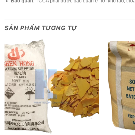
Bảo quản
: TCCA phải được bảo quản ở nơi khô ráo, thoán
SẢN PHẨM TƯƠNG TỰ