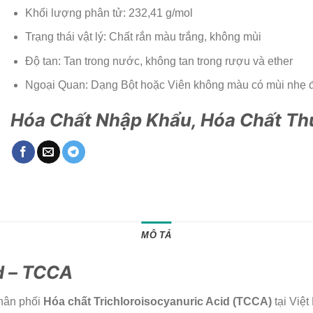
Khối lượng phân tử: 232,41 g/mol
Trạng thái vật lý: Chất rắn màu trắng, không mùi
Độ tan: Tan trong nước, không tan trong rượu và ether
Ngoại Quan: Dạng Bột hoặc Viên không màu có mùi nhẹ đặ
Hóa Chất Nhập Khẩu, Hóa Chất Th
MÔ TẢ
d – TCCA
phân phối
Hóa chất Trichloroisocyanuric Acid (TCCA)
tại Việ