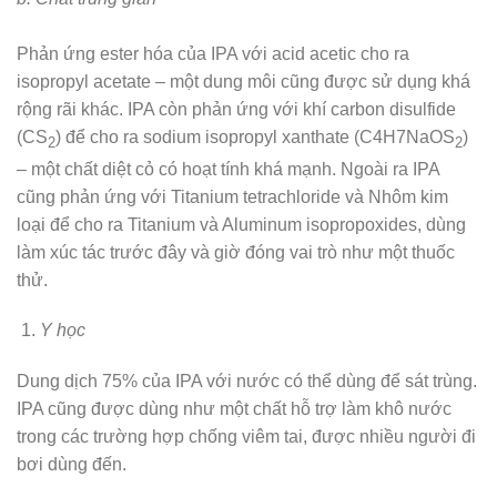
Phản ứng ester hóa của IPA với acid acetic cho ra
isopropyl acetate – một dung môi cũng được sử dụng khá
rộng rãi khác. IPA còn phản ứng với khí carbon disulfide
(CS
) để cho ra sodium isopropyl xanthate (C4H7NaOS
)
2
2
– một chất diệt cỏ có hoạt tính khá mạnh. Ngoài ra IPA
cũng phản ứng với Titanium tetrachloride và Nhôm kim
loại để cho ra Titanium và Aluminum isopropoxides, dùng
làm xúc tác trước đây và giờ đóng vai trò như một thuốc
thử.
Y học
Dung dịch 75% của IPA với nước có thể dùng để sát trùng.
IPA cũng được dùng như một chất hỗ trợ làm khô nước
trong các trường hợp chống viêm tai, được nhiều người đi
bơi dùng đến.