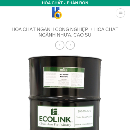
Bỏ
HÓA CHẤT - PHÂN BÓN
qua
nội
dung
HÓA CHẤT NGÀNH CÔNG NGHIỆP
/
HÓA CHẤT
NGÀNH NHỰA, CAO SU