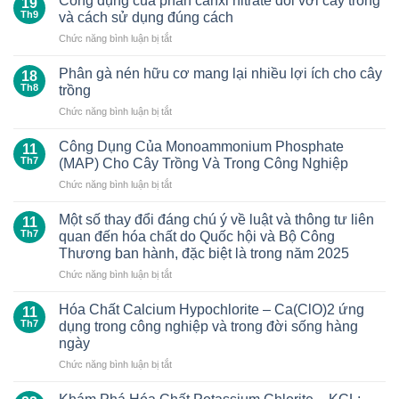
Công dụng của phân canxi nitrate đối với cây trồng
19
Th9
và cách sử dụng đúng cách
ở
Chức năng bình luận bị tắt
Công
dụng
Phân gà nén hữu cơ mang lại nhiều lợi ích cho cây
18
của
Th8
trồng
phân
ở
Chức năng bình luận bị tắt
canxi
Phân
nitrate
gà
đối
Công Dụng Của Monoammonium Phosphate
11
nén
với
Th7
(MAP) Cho Cây Trồng Và Trong Công Nghiệp
hữu
cây
ở
Chức năng bình luận bị tắt
cơ
trồng
Công
mang
và
Dụng
lại
Một số thay đổi đáng chú ý về luật và thông tư liên
cách
11
Của
nhiều
Th7
quan đến hóa chất do Quốc hội và Bộ Công
sử
Monoammonium
lợi
dụng
Thương ban hành, đặc biệt là trong năm 2025
Phosphate
ích
đúng
ở
Chức năng bình luận bị tắt
(MAP)
cho
cách
Một
Cho
cây
số
Cây
Hóa Chất Calcium Hypochlorite – Ca(ClO)2 ứng
trồng
11
thay
Trồng
Th7
dụng trong công nghiệp và trong đời sống hàng
đổi
Và
ngày
đáng
Trong
ở
Chức năng bình luận bị tắt
chú
Công
Hóa
ý
Nghiệp
Chất
về