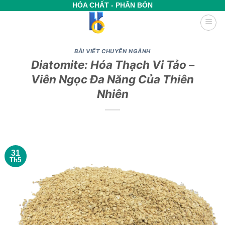
Bỏ
HÓA CHẤT - PHÂN BÓN
qua
nội
dung
BÀI VIẾT CHUYÊN NGÀNH
Diatomite: Hóa Thạch Vi Tảo –
Viên Ngọc Đa Năng Của Thiên
Nhiên
31
Th5