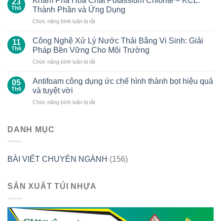
Khám Phá Hóa Chất Potassium Chlorite – KCL:
23
Calcium
luật
Th6
Thành Phần và Ứng Dụng
Hypochlorite
và
ở
Chức năng bình luận bị tắt
–
thông
Khám
Ca(ClO)2
tư
Phá
ứng
Công Nghệ Xử Lý Nước Thải Bằng Vi Sinh: Giải
liên
11
Hóa
dụng
quan
Th6
Pháp Bền Vững Cho Môi Trường
Chất
trong
đến
ở
Chức năng bình luận bị tắt
Potassium
công
hóa
Công
Chlorite
nghiệp
chất
Nghệ
–
Antifoam công dụng ức chế hình thành bọt hiệu quả
và
05
do
Xử
KCL:
Th6
và tuyệt vời
trong
Quốc
Lý
Thành
đời
hội
ở
Chức năng bình luận bị tắt
Nước
Phần
sống
và
Antifoam
Thải
và
hàng
Bộ
công
Bằng
Ứng
ngày
Công
dụng
DANH MỤC
Vi
Dụng
Thương
ức
Sinh:
ban
chế
Giải
hành,
hình
Pháp
đặc
BÀI VIẾT CHUYÊN NGÀNH
(156)
thành
Bền
biệt
bọt
Vững
là
hiệu
Cho
trong
SẢN XUẤT TÚI NHỰA
quả
Môi
năm
và
Trường
2025
tuyệt
vời