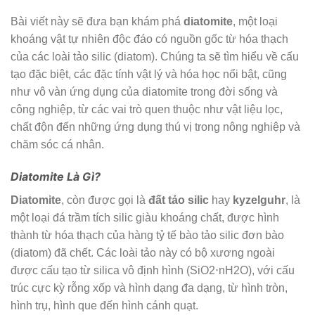
Bài viết này sẽ đưa bạn khám phá
diatomite
, một loại
khoáng vật tự nhiên độc đáo có nguồn gốc từ hóa thạch
của các loài tảo silic (diatom). Chúng ta sẽ tìm hiểu về cấu
tạo đặc biệt, các đặc tính vật lý và hóa học nổi bật, cũng
như vô vàn ứng dụng của diatomite trong đời sống và
công nghiệp, từ các vai trò quen thuộc như vật liệu lọc,
chất độn đến những ứng dụng thú vị trong nông nghiệp và
chăm sóc cá nhân.
Diatomite Là Gì?
Diatomite
, còn được gọi là
đất tảo silic
hay
kyzelguhr
, là
một loại đá trầm tích silic giàu khoáng chất, được hình
thành từ hóa thạch của hàng tỷ tế bào tảo silic đơn bào
(diatom) đã chết. Các loài tảo này có bộ xương ngoài
được cấu tạo từ silica vô định hình (
S
i
O
2
⋅
n
H
2
O
), với cấu
trúc cực kỳ rỗng xốp và hình dạng đa dạng, từ hình tròn,
hình trụ, hình que đến hình cánh quạt.