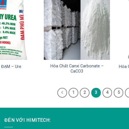
Hóa Chất Canxi Carbonate –
 ĐẠM – Ure
Hóa 
CaCO3
1
2
3
4
5
ĐẾN VỚI HIMITECH: