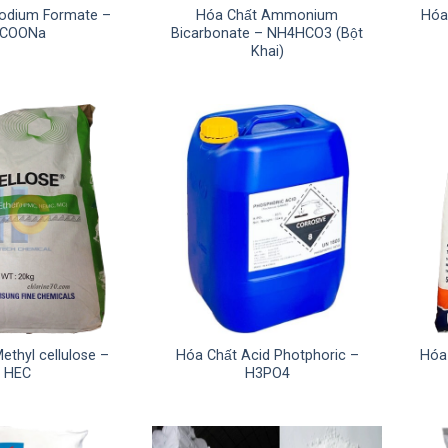
odium Formate –
Hóa Chất Ammonium
Hóa
COONa
Bicarbonate – NH4HCO3 (Bột
Khai)
ethyl cellulose –
Hóa Chất Acid Photphoric –
Hóa 
HEC
H3PO4