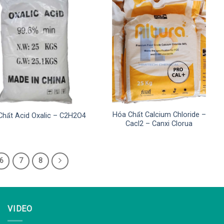
Hóa Chất Calcium Chloride –
Chất Acid Oxalic – C2H2O4
Cacl2 – Canxi Clorua
6
7
8
VIDEO