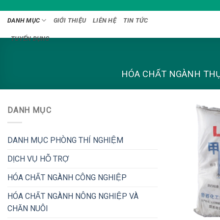
Bỏ
qua
DANH MỤC
GIỚI THIỆU
LIÊN HỆ
TIN TỨC
nội
TUYỂN DỤNG
dung
HÓA CHẤT NGÀNH TH
DANH MỤC
DANH MỤC PHÒNG THÍ NGHIỆM
DỊCH VỤ HỖ TRỢ
HÓA CHẤT NGÀNH CÔNG NGHIỆP
HÓA CHẤT NGÀNH NÔNG NGHIỆP VÀ
CHĂN NUÔI