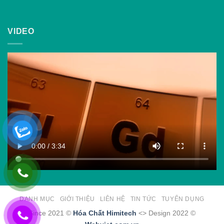
VIDEO
DANH MỤC
GIỚI THIỆU
LIÊN HỆ
TIN TỨC
TUYỂN DỤNG
Since 2021 ©
Hóa Chất Himitech
<> Design 2022 ©