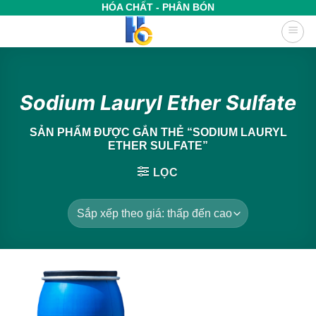
Bỏ
HÓA CHẤT - PHÂN BÓN
qua
nội
dung
Sodium Lauryl Ether Sulfate
SẢN PHẨM ĐƯỢC GẮN THẺ “SODIUM LAURYL
ETHER SULFATE”
LỌC