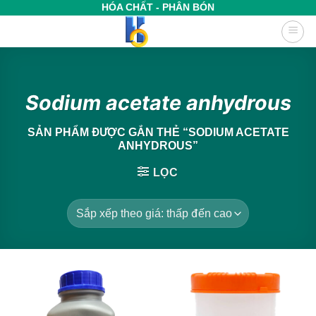
Bỏ
HÓA CHẤT - PHÂN BÓN
qua
nội
dung
Sodium acetate anhydrous
SẢN PHẨM ĐƯỢC GẮN THẺ “SODIUM ACETATE
ANHYDROUS”
LỌC