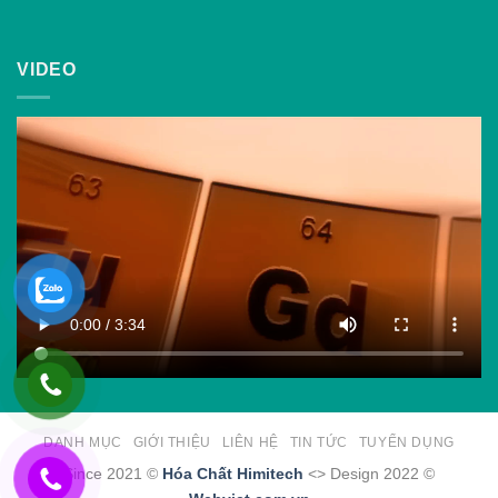
VIDEO
DANH MỤC
GIỚI THIỆU
LIÊN HỆ
TIN TỨC
TUYỂN DỤNG
Since 2021 ©
Hóa Chất Himitech
<> Design 2022 ©