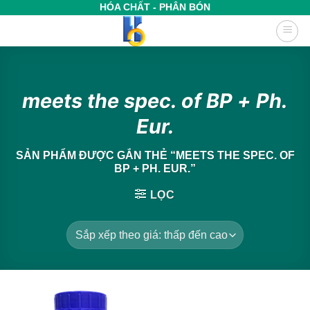
Bỏ
HÓA CHẤT - PHÂN BÓN
qua
nội
dung
meets the spec. of BP + Ph.
Eur.
SẢN PHẨM ĐƯỢC GẮN THẺ “MEETS THE SPEC. OF
BP + PH. EUR.”
LỌC