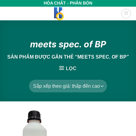
Bỏ
HÓA CHẤT - PHÂN BÓN
qua
nội
dung
meets spec. of BP
SẢN PHẨM ĐƯỢC GẮN THẺ “MEETS SPEC. OF BP”
LỌC