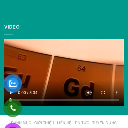
VIDEO
DANH MỤC
GIỚI THIỆU
LIÊN HỆ
TIN TỨC
TUYỂN DỤNG