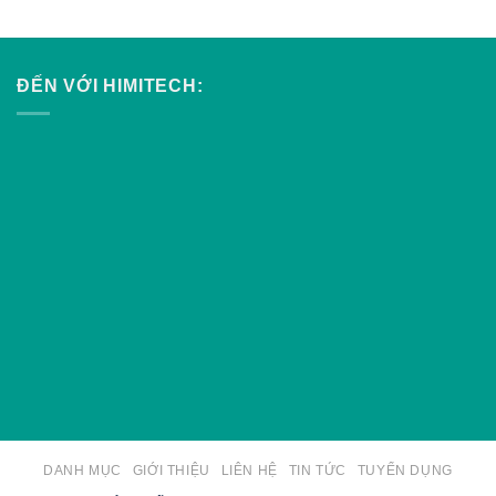
ĐẾN VỚI HIMITECH:
DANH MỤC
GIỚI THIỆU
LIÊN HỆ
TIN TỨC
TUYỂN DỤNG