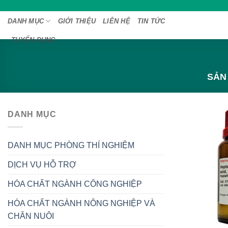
Bỏ
qua
DANH MỤC
GIỚI THIỆU
LIÊN HỆ
TIN TỨC
nội
TUYỂN DỤNG
dung
SẢN
DANH MỤC
DANH MỤC PHÒNG THÍ NGHIỆM
DỊCH VỤ HỖ TRỢ
HÓA CHẤT NGÀNH CÔNG NGHIỆP
HÓA CHẤT NGÀNH NÔNG NGHIỆP VÀ
CHĂN NUÔI