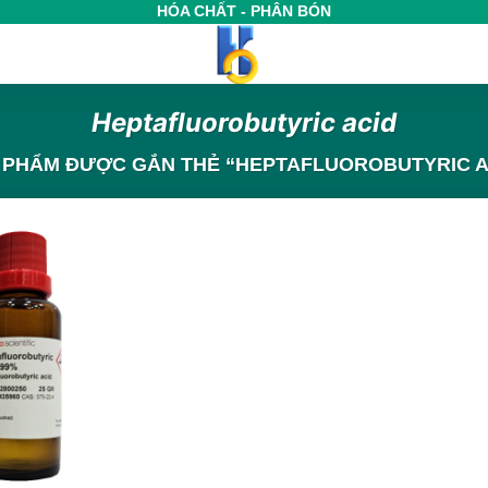
HÓA CHẤT - PHÂN BÓN
Heptafluorobutyric acid
 PHẨM ĐƯỢC GẮN THẺ “HEPTAFLUOROBUTYRIC A