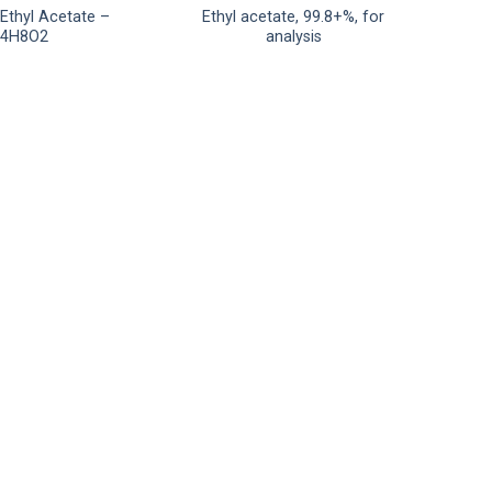
Ethyl Acetate –
Ethyl acetate, 99.8+%, for
C4H8O2
analysis