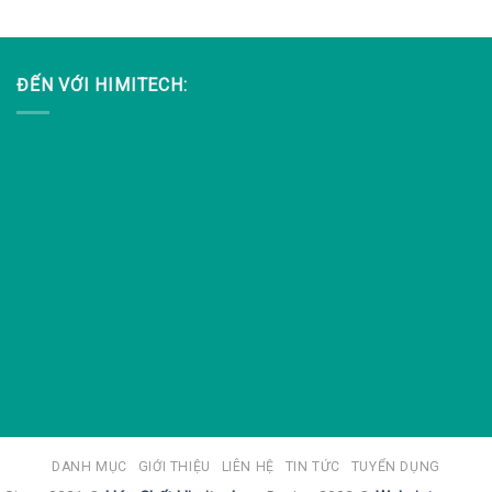
ĐẾN VỚI HIMITECH:
DANH MỤC
GIỚI THIỆU
LIÊN HỆ
TIN TỨC
TUYỂN DỤNG