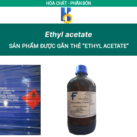
HÓA CHẤT - PHÂN BÓN
Ethyl acetate
SẢN PHẨM ĐƯỢC GẮN THẺ “ETHYL ACETATE”