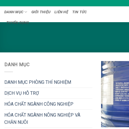
Bỏ
qua
DANH MỤC
GIỚI THIỆU
LIÊN HỆ
TIN TỨC
nội
TUYỂN DỤNG
dung
DANH MỤC
DANH MỤC PHÒNG THÍ NGHIỆM
DỊCH VỤ HỖ TRỢ
HÓA CHẤT NGÀNH CÔNG NGHIỆP
HÓA CHẤT NGÀNH NÔNG NGHIỆP VÀ
CHĂN NUÔI