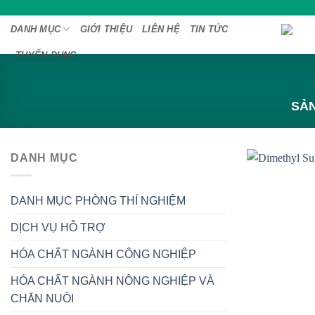
Bỏ
qua
DANH MỤC
GIỚI THIỆU
LIÊN HỆ
TIN TỨC
nội
TUYỂN DỤNG
dung
SẢN
DANH MỤC
DANH MỤC PHÒNG THÍ NGHIỆM
DỊCH VỤ HỖ TRỢ
HÓA CHẤT NGÀNH CÔNG NGHIỆP
HÓA CHẤT NGÀNH NÔNG NGHIỆP VÀ
CHĂN NUÔI