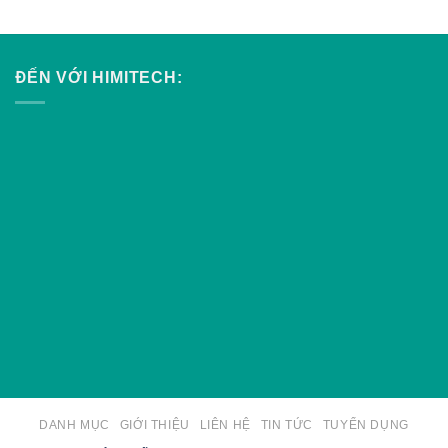
ĐẾN VỚI HIMITECH:
DANH MỤC
GIỚI THIỆU
LIÊN HỆ
TIN TỨC
TUYỂN DỤNG