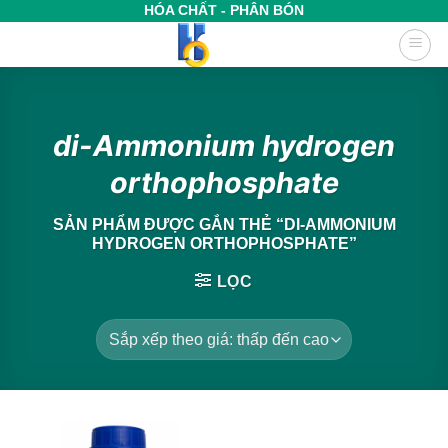
Bỏ
HÓA CHẤT - PHÂN BÓN
qua
nội
dung
di-Ammonium hydrogen
orthophosphate
SẢN PHẨM ĐƯỢC GẮN THẺ “DI-AMMONIUM
HYDROGEN ORTHOPHOSPHATE”
LỌC