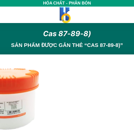
HÓA CHẤT - PHÂN BÓN
Cas 87-89-8)
SẢN PHẨM ĐƯỢC GẮN THẺ “CAS 87-89-8)”