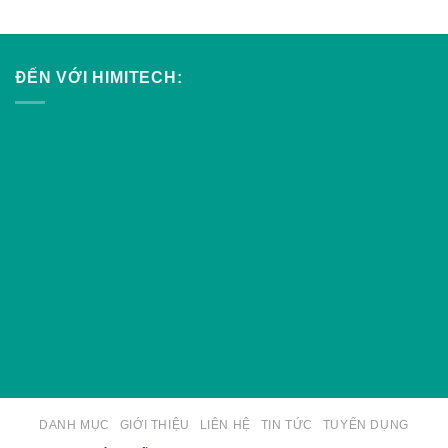
ĐẾN VỚI HIMITECH:
DANH MỤC
GIỚI THIỆU
LIÊN HỆ
TIN TỨC
TUYỂN DỤNG