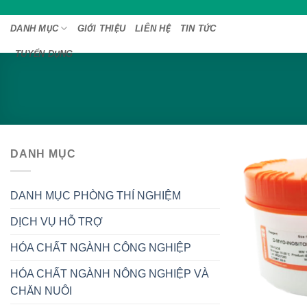
Bỏ
qua
DANH MỤC
GIỚI THIỆU
LIÊN HỆ
TIN TỨC
nội
TUYỂN DỤNG
dung
DANH MỤC
DANH MỤC PHÒNG THÍ NGHIỆM
DỊCH VỤ HỖ TRỢ
HÓA CHẤT NGÀNH CÔNG NGHIỆP
HÓA CHẤT NGÀNH NÔNG NGHIỆP VÀ
CHĂN NUÔI