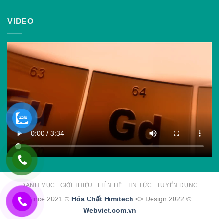
VIDEO
DANH MỤC
GIỚI THIỆU
LIÊN HỆ
TIN TỨC
TUYỂN DỤNG
Since 2021 ©
Hóa Chất Himitech
<> Design 2022 ©
Webviet.com.vn