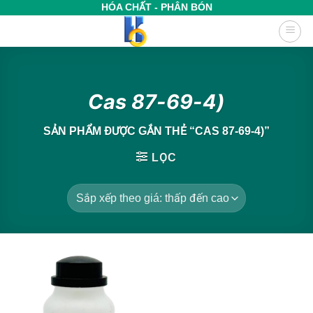
Bỏ
HÓA CHẤT - PHÂN BÓN
qua
nội
dung
Cas 87-69-4)
SẢN PHẨM ĐƯỢC GẮN THẺ “CAS 87-69-4)”
LỌC