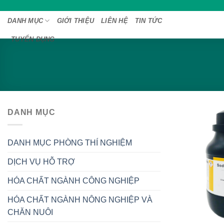
Bỏ
qua
DANH MỤC
GIỚI THIỆU
LIÊN HỆ
TIN TỨC
nội
TUYỂN DỤNG
dung
DANH MỤC
DANH MỤC PHÒNG THÍ NGHIỆM
DỊCH VỤ HỖ TRỢ
HÓA CHẤT NGÀNH CÔNG NGHIỆP
HÓA CHẤT NGÀNH NÔNG NGHIỆP VÀ
CHĂN NUÔI