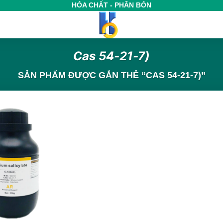
HÓA CHẤT - PHÂN BÓN
Cas 54-21-7)
SẢN PHẨM ĐƯỢC GẮN THẺ “CAS 54-21-7)”