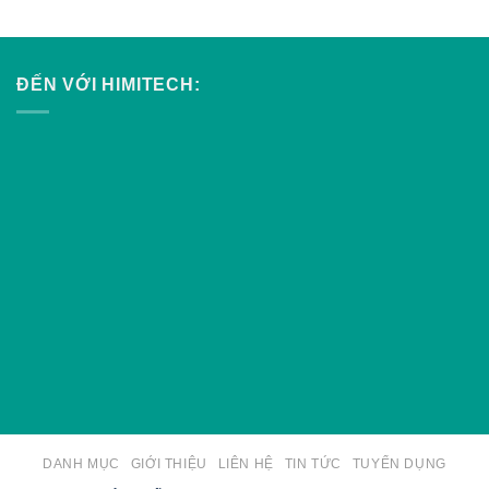
ĐẾN VỚI HIMITECH:
DANH MỤC
GIỚI THIỆU
LIÊN HỆ
TIN TỨC
TUYỂN DỤNG