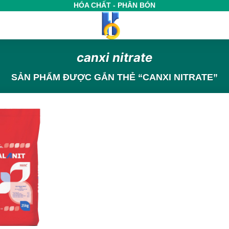
HÓA CHẤT - PHÂN BÓN
canxi nitrate
SẢN PHẨM ĐƯỢC GẮN THẺ “CANXI NITRATE”