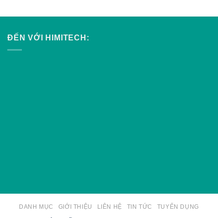
ĐẾN VỚI HIMITECH:
DANH MỤC
GIỚI THIỆU
LIÊN HỆ
TIN TỨC
TUYỂN DỤNG