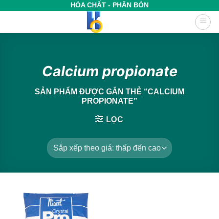
Bỏ
HÓA CHẤT - PHÂN BÓN
qua
nội
dung
Calcium propionate
SẢN PHẨM ĐƯỢC GẮN THẺ “CALCIUM
PROPIONATE”
LỌC