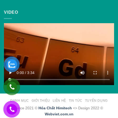
VIDEO
DANH MỤC
GIỚI THIỆU
LIÊN HỆ
TIN TỨC
TUYỂN DỤNG
Since 2021 ©
Hóa Chất Himitech
<> Design 2022 ©
Webviet.com.vn