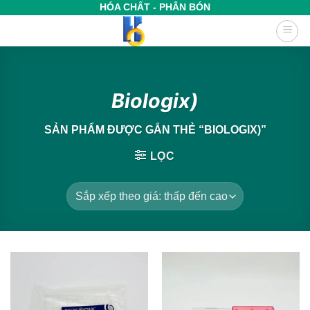
Bỏ
HÓA CHẤT - PHÂN BÓN
qua
nội
dung
Biologix)
SẢN PHẨM ĐƯỢC GẮN THẺ “BIOLOGIX)”
LỌC