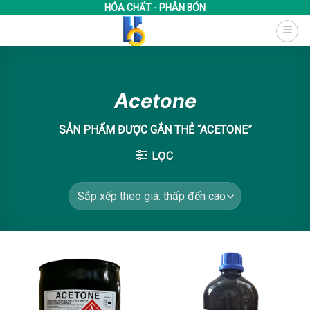
Bỏ
HÓA CHẤT - PHÂN BÓN
qua
nội
dung
Acetone
SẢN PHẨM ĐƯỢC GẮN THẺ “ACETONE”
LỌC