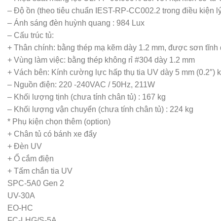
– Độ ồn (theo tiêu chuẩn IEST-RP-CC002.2 trong điều kiện lý 
– Ánh sáng đèn huỳnh quang : 984 Lux
– Cấu trúc tủ:
+ Thân chính: bằng thép mạ kẽm dày 1.2 mm, được sơn tĩnh
+ Vùng làm việc: bằng thép không rỉ #304 dày 1.2 mm
+ Vách bên: Kính cường lực hấp thụ tia UV dày 5 mm (0.2″) 
– Nguồn điện: 220 -240VAC / 50Hz, 211W
– Khối lượng tịnh (chưa tính chân tủ) : 167 kg
– Khối lượng vận chuyển (chưa tính chân tủ) : 224 kg
* Phụ kiện chọn thêm (option)
+ Chân tủ có bánh xe đẩy
+ Đèn UV
+ Ổ cắm điện
+ Tấm chắn tia UV
SPC-5A0 Gen 2
UV-30A
EO-HC
FC-LHG/S-5A