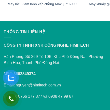
Máy lắc ủ/làm lạnh xếp chồng MaxQ™ 6000
Máy khuấy gi
THÔNG TIN LIÊN HỆ:
CÔNG TY TNHH XNK CÔNG NGHỆ HIMITECH
Văn Phòng: Số 269 Tổ 10B, Khu Phố Đồng Nai, Phường
Biên Hòa, Thành Phố Đồng Nai.
MST:
3603849374
Email: nguyen@himitech.com.vn
Hotline: 0766 177 877 và 0908 47 99 67