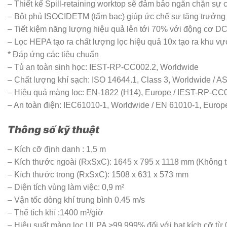
– Thiết kế Spill-retaining worktop sẽ đảm bảo ngăn chặn sự cố
– Bột phủ ISOCIDETM (tẩm bạc) giúp ức chế sự tăng trưởng củ
– Tiết kiệm năng lượng hiệu quả lên tới 70% với động cơ DC
– Lọc HEPA tạo ra chất lượng lọc hiệu quả 10x tạo ra khu vự
* Đáp ứng các tiêu chuẩn
– Tủ an toàn sinh học: IEST-RP-CC002.2, Worldwide
– Chất lượng khí sạch: ISO 14644.1, Class 3, Worldwide / AS 
– Hiệu quả màng lọc: EN-1822 (H14), Europe / IEST-RP-CC
– An toàn điện: IEC61010-1, Worldwide / EN 61010-1, Euro
Thông số kỹ thuật
– Kích cỡ định danh : 1,5 m
– Kích thước ngoài (RxSxC): 1645 x 795 x 1118 mm (Không t
– Kích thước trong (RxSxC): 1508 x 631 x 573 mm
– Diện tích vùng làm việc: 0,9 m²
– Vận tốc dòng khí trung bình 0.45 m/s
– Thể tích khí :1400 m³/giờ
– Hiệu suất màng lọc ULPA >99.999% đối với hạt kích cỡ từ 