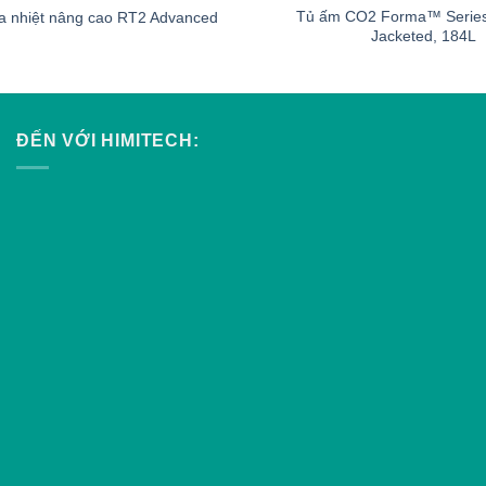
Tủ ấm CO2 Forma™ Series 
a nhiệt nâng cao RT2 Advanced
Jacketed, 184L
ĐẾN VỚI HIMITECH: