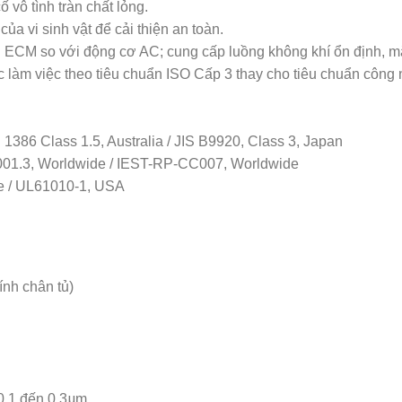
 vô tình tràn chất lỏng.
a vi sinh vật để cải thiện an toàn.
 ECM so với động cơ AC; cung cấp luồng không khí ổn định, mặc
c làm việc theo tiêu chuẩn ISO Cấp 3 thay cho tiêu chuẩn công 
1386 Class 1.5, Australia / JIS B9920, Class 3, Japan
001.3, Worldwide / IEST-RP-CC007, Worldwide
pe / UL61010-1, USA
ính chân tủ)
0.1 đến 0.3μm