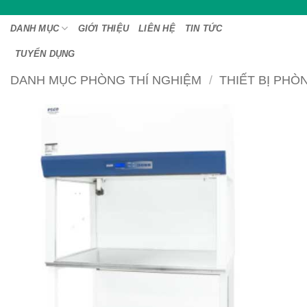
Bỏ
qua
DANH MỤC
GIỚI THIỆU
LIÊN HỆ
TIN TỨC
nội
TUYỂN DỤNG
dung
DANH MỤC PHÒNG THÍ NGHIỆM
/
THIẾT BỊ PHÒ