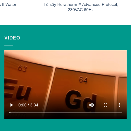
II Water-
Tủ sấy Heratherm™ Advanced Protocol,
230VAC 60Hz
VIDEO