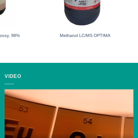
nooxy, 98%
Methanol LC/MS OPTIMA
VIDEO