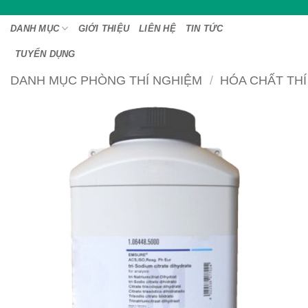
Bỏ
qua
DANH MỤC
GIỚI THIỆU
LIÊN HỆ
TIN TỨC
nội
TUYỂN DỤNG
dung
DANH MỤC PHÒNG THÍ NGHIỆM
/
HÓA CHẤT TH