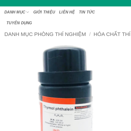
Bỏ
qua
DANH MỤC
GIỚI THIỆU
LIÊN HỆ
TIN TỨC
nội
TUYỂN DỤNG
dung
DANH MỤC PHÒNG THÍ NGHIỆM
/
HÓA CHẤT TH