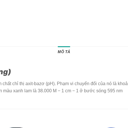
MÔ TẢ
ong)
hất chỉ thị axit-bazơ (pH). Phạm vi chuyển đổi của nó là khoả
ein màu xanh lam là 38.000 M − 1 cm − 1 ở bước sóng 595 nm