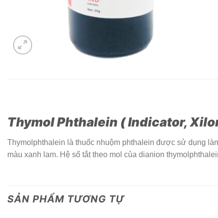
Thymol Phthalein ( Indicator, Xil
Thymolphthalein là thuốc nhuộm phthalein được sử dụng làm c
màu xanh lam. Hệ số tắt theo mol của dianion thymolphthal
SẢN PHẨM TƯƠNG TỰ