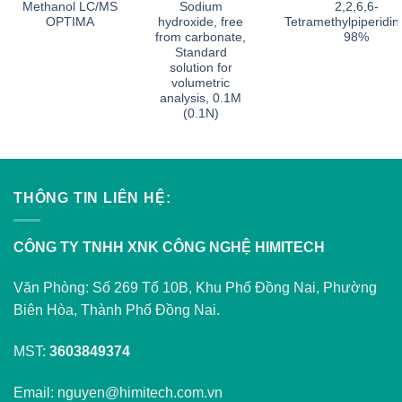
Methanol LC/MS
Sodium
2,2,6,6-
OPTIMA
hydroxide, free
Tetramethylpiperidin
from carbonate,
98%
Standard
solution for
volumetric
analysis, 0.1M
(0.1N)
THÔNG TIN LIÊN HỆ:
CÔNG TY TNHH XNK CÔNG NGHỆ HIMITECH
Văn Phòng: Số 269 Tổ 10B, Khu Phố Đồng Nai, Phường
Biên Hòa, Thành Phố Đồng Nai.
MST:
3603849374
Email: nguyen@himitech.com.vn