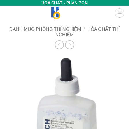
Bỏ
HÓA CHẤT - PHÂN BÓN
qua
nội
dung
DANH MỤC PHÒNG THÍ NGHIỆM
/
HÓA CHẤT THÍ
NGHIỆM