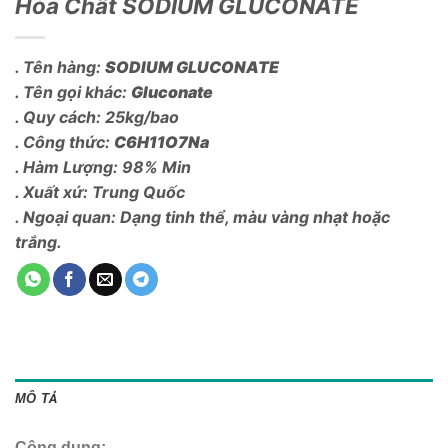
Hóa Chất SODIUM GLUCONATE
. Tên hàng:
SODIUM GLUCONATE
. Tên gọi khác:
Gluconate
. Quy cách: 25kg/bao
. Công thức:
C6H11O7Na
. Hàm Lượng: 98% Min
. Xuất xứ: Trung Quốc
. Ngoại quan: Dạng tinh thể, màu vàng nhạt hoặc
trắng.
MÔ TẢ
Công dụng: