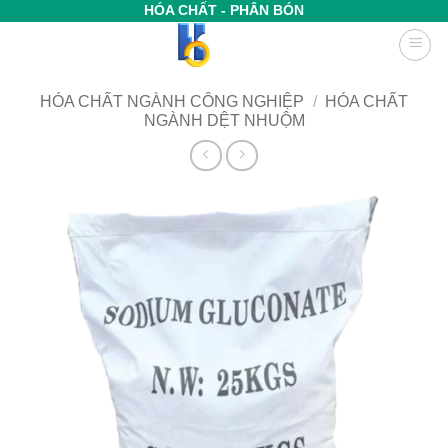
Bỏ
HÓA CHẤT - PHÂN BÓN
qua
nội
dung
HÓA CHẤT NGÀNH CÔNG NGHIỆP
/
HÓA CHẤT
NGÀNH DỆT NHUỘM