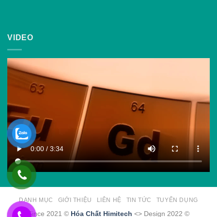
VIDEO
DANH MỤC
GIỚI THIỆU
LIÊN HỆ
TIN TỨC
TUYỂN DỤNG
Since 2021 ©
Hóa Chất Himitech
<> Design 2022 ©