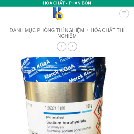
Bỏ
HÓA CHẤT - PHÂN BÓN
qua
nội
dung
DANH MỤC PHÒNG THÍ NGHIỆM
/
HÓA CHẤT THÍ
NGHIỆM