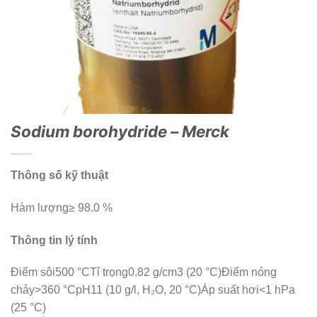
Sodium borohydride – Merck
Thông số kỹ thuật
Hàm lượng≥ 98.0 %
Thông tin lý tính
Điểm sôi500 °CTỉ trọng0.82 g/cm3 (20 °C)Điểm nóng
chảy>360 °CpH11 (10 g/l, H₂O, 20 °C)Áp suất hơi<1 hPa
(25 °C)