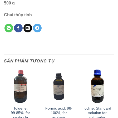
500 g
Chai thủy tinh
SẢN PHẨM TƯƠNG TỰ
Toluene,
Formic acid, 98-
Iodine, Standard
99.85%, for
100%, for
solution for
pesticide
analysis
volumetric