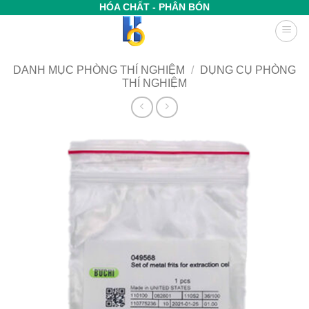
Bỏ
HÓA CHẤT - PHÂN BÓN
qua
nội
dung
DANH MỤC PHÒNG THÍ NGHIỆM
/
DỤNG CỤ PHÒNG
THÍ NGHIỆM