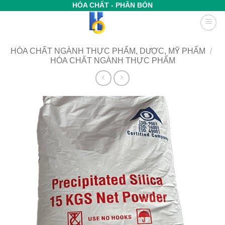
Bỏ
HÓA CHẤT - PHÂN BÓN
qua
nội
dung
HÓA CHẤT NGÀNH THỰC PHẨM, DƯỢC, MỸ PHẨM
/
HÓA CHẤT NGÀNH THỰC PHẨM