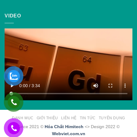
VIDEO
DANH MỤC
GIỚI THIỆU
LIÊN HỆ
TIN TỨC
TUYỂN DỤNG
Since 2021 ©
Hóa Chất Himitech
<> Design 2022 ©
Webviet.com.vn