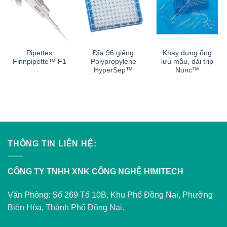
Pipettes
Đĩa 96 giếng
Khay đựng ống
Finnpipette™ F1
Polypropylene
lưu mẫu, dải trip
HyperSep™
Nunc™
THÔNG TIN LIÊN HỆ:
CÔNG TY TNHH XNK CÔNG NGHỆ HIMITECH
Văn Phòng: Số 269 Tổ 10B, Khu Phố Đồng Nai, Phường
Biên Hòa, Thành Phố Đồng Nai.