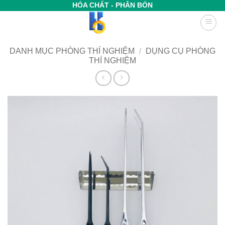
Bỏ
HÓA CHẤT - PHÂN BÓN
qua
nội
dung
DANH MỤC PHÒNG THÍ NGHIỆM
/
DỤNG CỤ PHÒNG
THÍ NGHIỆM