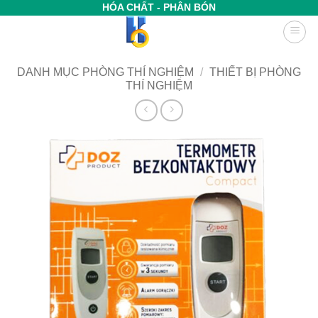
Bỏ
HÓA CHẤT - PHÂN BÓN
qua
nội
dung
DANH MỤC PHÒNG THÍ NGHIỆM
/
THIẾT BỊ PHÒNG
THÍ NGHIỆM