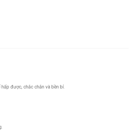
ể hấp được, chắc chắn và bền bỉ.
g.