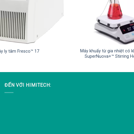
Máy khuấy từ gia nhiệt có 
y ly tâm Fresco™ 17
SuperNuova+™ Stirring H
ĐẾN VỚI HIMITECH: