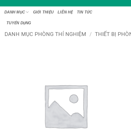
Bỏ
qua
DANH MỤC
GIỚI THIỆU
LIÊN HỆ
TIN TỨC
nội
TUYỂN DỤNG
dung
DANH MỤC PHÒNG THÍ NGHIỆM
/
THIẾT BỊ PHÒ