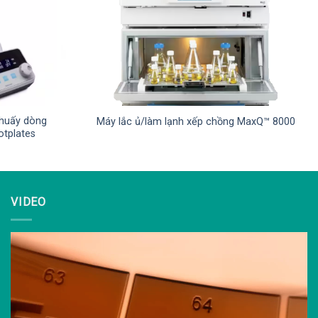
khuấy dòng
Máy lắc ủ/làm lạnh xếp chồng MaxQ™ 8000
otplates
VIDEO