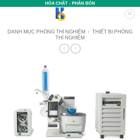
Bỏ
HÓA CHẤT - PHÂN BÓN
qua
nội
dung
DANH MỤC PHÒNG THÍ NGHIỆM
/
THIẾT BỊ PHÒNG
THÍ NGHIỆM