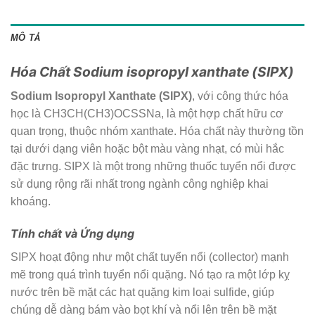
MÔ TẢ
Hóa Chất Sodium isopropyl xanthate (SIPX)
Sodium Isopropyl Xanthate (SIPX)
, với công thức hóa
học là
C
H
3
C
H
(
C
H
3
)
OCSSN
a
, là một hợp chất hữu cơ
quan trọng, thuộc nhóm xanthate. Hóa chất này thường tồn
tại dưới dạng viên hoặc bột màu vàng nhạt, có mùi hắc
đặc trưng. SIPX là một trong những thuốc tuyển nổi được
sử dụng rộng rãi nhất trong ngành công nghiệp khai
khoáng.
Tính chất và Ứng dụng
SIPX hoạt động như một chất tuyển nổi (collector) mạnh
mẽ trong quá trình tuyển nổi quặng. Nó tạo ra một lớp kỵ
nước trên bề mặt các hạt quặng kim loại sulfide, giúp
chúng dễ dàng bám vào bọt khí và nổi lên trên bề mặt