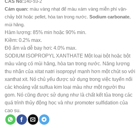
CAS No:
140-93-2
Cảm quan:
màu vàng nhạt để màu xám vàng miễn phí vận-
chảy bột hoặc pellet, hòa tan trong nước.
Sodium carbonate
,
mùi hăng.
Hàm lượng: 85% min hoặc 90% min.
Kiềm: 0.2% max.
Độ ẩm và dễ bay hơi
:
4.0% max.
SODIUM ISOPROPYL XANTHATE Một loại bột hoặc bột
màu vàng có mùi hăng, hòa tan trong nước. Năng lượng
thu nhận của xitat natri isopropyl mạnh hơn một chút so với
xanthat xit. Nó chủ yếu được sử dụng trong việc tuyển nổi
các khoáng vật sulfua kim loại màu như một người thu
gom. Nó cũng được sử dụng như là chất kết tủa trong các
quá trình thủy động học và như promoter sulfidation của
cao su.