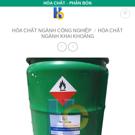
Bỏ
HÓA CHẤT - PHÂN BÓN
qua
nội
dung
HÓA CHẤT NGÀNH CÔNG NGHIỆP
/
HÓA CHẤT
NGÀNH KHAI KHOÁNG