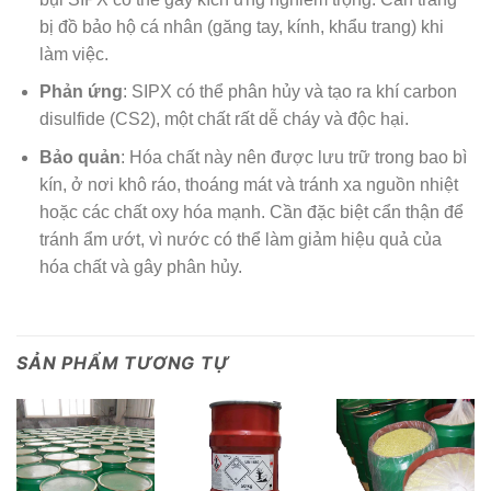
bị đồ bảo hộ cá nhân (găng tay, kính, khẩu trang) khi
làm việc.
Phản ứng
: SIPX có thể phân hủy và tạo ra khí carbon
disulfide (
C
S
2
), một chất rất dễ cháy và độc hại.
Bảo quản
: Hóa chất này nên được lưu trữ trong bao bì
kín, ở nơi khô ráo, thoáng mát và tránh xa nguồn nhiệt
hoặc các chất oxy hóa mạnh. Cần đặc biệt cẩn thận để
tránh ẩm ướt, vì nước có thể làm giảm hiệu quả của
hóa chất và gây phân hủy.
SẢN PHẨM TƯƠNG TỰ