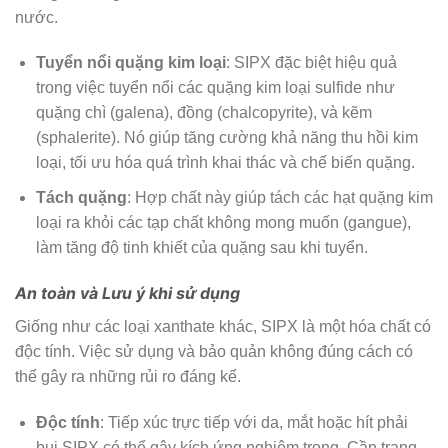
nước.
Tuyển nổi quặng kim loại
: SIPX đặc biệt hiệu quả
trong việc tuyển nổi các quặng kim loại sulfide như
quặng chì (galena), đồng (chalcopyrite), và kẽm
(sphalerite). Nó giúp tăng cường khả năng thu hồi kim
loại, tối ưu hóa quá trình khai thác và chế biến quặng.
Tách quặng
: Hợp chất này giúp tách các hạt quặng kim
loại ra khỏi các tạp chất không mong muốn (gangue),
làm tăng độ tinh khiết của quặng sau khi tuyển.
An toàn và Lưu ý khi sử dụng
Giống như các loại xanthate khác, SIPX là một hóa chất có
độc tính. Việc sử dụng và bảo quản không đúng cách có
thể gây ra những rủi ro đáng kể.
Độc tính
: Tiếp xúc trực tiếp với da, mắt hoặc hít phải
bụi SIPX có thể gây kích ứng nghiêm trọng. Cần trang