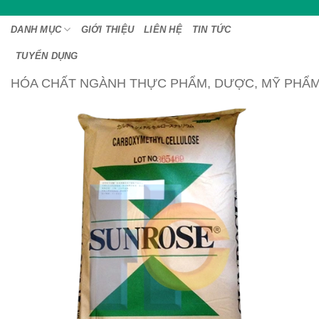
Bỏ
qua
DANH MỤC
GIỚI THIỆU
LIÊN HỆ
TIN TỨC
nội
TUYỂN DỤNG
dung
HÓA CHẤT NGÀNH THỰC PHẨM, DƯỢC, MỸ PHẨ