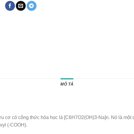
MÔ TẢ
u cơ có công thức hóa học là [C6H7O2(OH)3-Na]n. Nó là một dẫ
oxyl (-COOH).