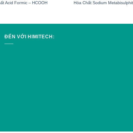
ất Acid Formic – HCOOH
Hóa Chất Sodium Metabisulphi
ĐẾN VỚI HIMITECH: