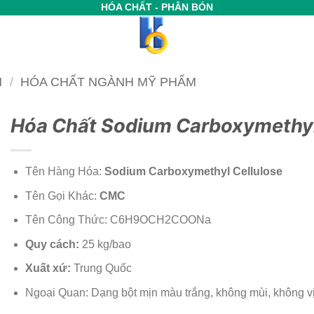
HÓA CHẤT - PHÂN BÓN
M
/
HÓA CHẤT NGÀNH MỸ PHẨM
Hóa Chất Sodium Carboxymethyl
Tên Hàng Hóa:
Sodium Carboxymethyl Cellulose
Tên Gọi Khác:
CMC
Tên Công Thức: C6H9OCH2COONa
Quy cách:
25 kg/bao
Xuất xứ:
Trung Quốc
Ngoại Quan: Dạng bột mịn màu trắng, không mùi, không vị