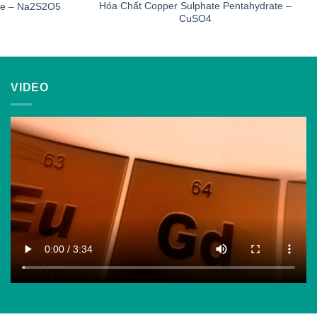
Hóa Chất Copper Sulphate Pentahydrate –
te – Na2S2O5
CuSO4
VIDEO