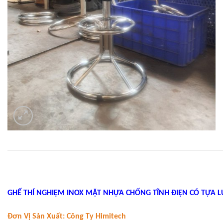
GHẾ THÍ NGHIỆM INOX MẶT NHỰA CHỐNG TĨNH ĐIỆN CÓ TỰA 
Đơn Vị Sản Xuất: Công Ty Himitech