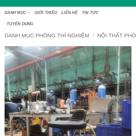
Bỏ
qua
DANH MỤC
GIỚI THIỆU
LIÊN HỆ
TIN TỨC
nội
TUYỂN DỤNG
dung
DANH MỤC PHÒNG THÍ NGHIỆM
/
NỘI THẤT PHÒ