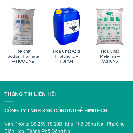
Hóa chất
Hóa Chất Acid
Hóa Chất
Sodium Formate
Photphoric –
Melamin –
– HCOONa
H3PO4
C3H6N6
THÔNG TIN LIÊN HỆ:
CÔNG TY TNHH XNK CÔNG NGHỆ HIMITECH
Văn Phòng: Số 269 Tổ 10B, Khu Phố Đồng Nai, Phường
Biên Hòa, Thành Phố Đồng Nai.