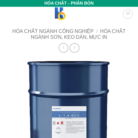
Bỏ
HÓA CHẤT - PHÂN BÓN
qua
nội
dung
HÓA CHẤT NGÀNH CÔNG NGHIỆP
/
HÓA CHẤT
NGÀNH SƠN, KEO DÁN, MỰC IN