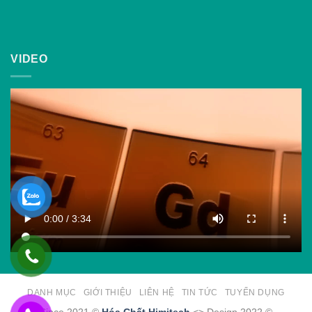
VIDEO
DANH MỤC
GIỚI THIỆU
LIÊN HỆ
TIN TỨC
TUYỂN DỤNG
Since 2021 ©
Hóa Chất Himitech
<> Design 2022 ©