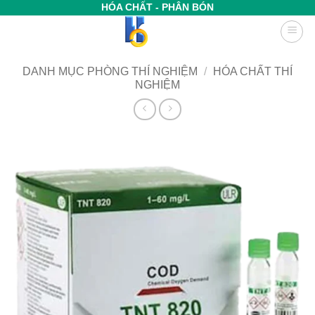
Bỏ
HÓA CHẤT - PHÂN BÓN
qua
nội
dung
DANH MỤC PHÒNG THÍ NGHIỆM
/
HÓA CHẤT THÍ
NGHIỆM