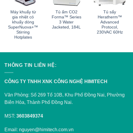
Máy khuấy từ
Tủ ấm CO2
Tủ sấy
gia nhiệt có
Forma™ Series
Heratherm™
khuấy dòng
3 Water
Advanced
SuperNuova+™
Jacketed, 184L
Protocol,
Stirring
230VAC 60Hz
Hotplates
THÔNG TIN LIÊN HỆ:
CÔNG TY TNHH XNK CÔNG NGHỆ HIMITECH
Văn Phòng: Số 269 Tổ 10B, Khu Phố Đồng Nai, Phường
Biên Hòa, Thành Phố Đồng Nai.
MST:
3603849374
Email: nguyen@himitech.com.vn