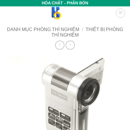
Bỏ
HÓA CHẤT - PHÂN BÓN
qua
nội
dung
DANH MỤC PHÒNG THÍ NGHIỆM
/
THIẾT BỊ PHÒNG
THÍ NGHIỆM