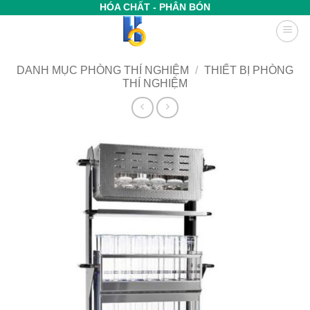
Bỏ
HÓA CHẤT - PHÂN BÓN
qua
nội
dung
DANH MỤC PHÒNG THÍ NGHIỆM
/
THIẾT BỊ PHÒNG
THÍ NGHIỆM