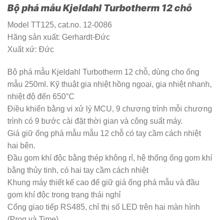
Bộ phá mẫu Kjeldahl Turbotherm 12 chỗ
Model TT125, cat.no. 12-0086
Hãng sản xuất: Gerhardt-Đức
Xuất xứ: Đức
Bộ phá mẫu Kjeldahl Turbotherm 12 chỗ, dùng cho ống
mẫu 250ml. Kỹ thuật gia nhiệt hồng ngoại, gia nhiệt nhanh,
nhiệt độ đến 650°C
Điều khiển bằng vi xử lý MCU, 9 chương trình mỗi chương
trình có 9 bước cài đặt thời gian và công suất máy.
Giá giữ ống phá mẫu mẫu 12 chỗ có tay cầm cách nhiệt
hai bên.
Đầu gom khí độc bằng thép không rỉ, hệ thống ống gom khí
bằng thủy tinh, có hai tay cầm cách nhiệt
Khung máy thiết kế cao để giữ giá ống phá mẫu và đầu
gom khí độc trong trạng thái nghỉ
Cổng giao tiếp RS485, chỉ thị số LED trên hai màn hình
(Prog và Time).