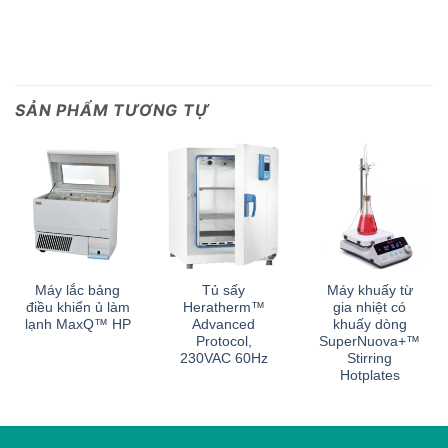
SẢN PHẨM TƯƠNG TỰ
Máy lắc bảng
Tủ sấy
Máy khuấy từ
điều khiển ủ làm
Heratherm™
gia nhiệt có
lạnh MaxQ™ HP
Advanced
khuấy dòng
Protocol,
SuperNuova+™
230VAC 60Hz
Stirring
Hotplates