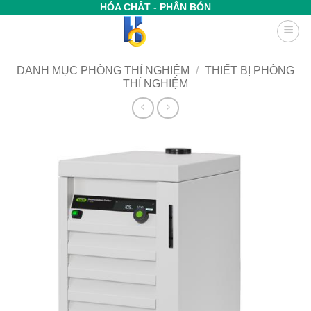
Bỏ
HÓA CHẤT - PHÂN BÓN
qua
nội
dung
DANH MỤC PHÒNG THÍ NGHIỆM
/
THIẾT BỊ PHÒNG
THÍ NGHIỆM