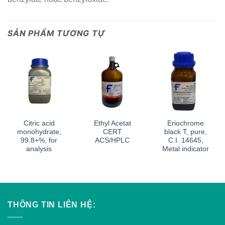
SẢN PHẨM TƯƠNG TỰ
Citric acid
Ethyl Acetat
Eriochrome
monohydrate,
CERT
black T, pure,
99.8+%, for
ACS/HPLC
C.I. 14645,
analysis
Metal indicator
THÔNG TIN LIÊN HỆ: