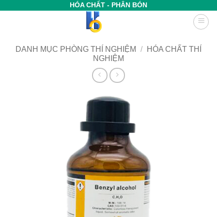
Bỏ
HÓA CHẤT - PHÂN BÓN
qua
nội
dung
DANH MỤC PHÒNG THÍ NGHIỆM
/
HÓA CHẤT THÍ
NGHIỆM