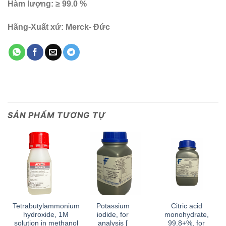
Hàm lượng:
≥ 99.0 %
Hãng-Xuất xứ:
Merck- Đức
SẢN PHẨM TƯƠNG TỰ
Tetrabutylammonium
Potassium
Citric acid
hydroxide, 1M
iodide, for
monohydrate,
solution in methanol
analysis [
99.8+%, for