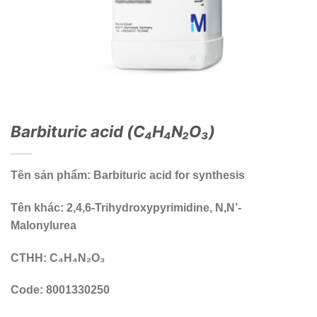
Barbituric acid (C₄H₄N₂O₃)
Tên sản phẩm:
Barbituric acid for synthesis
Tên khác:
2,4,6-Trihydroxypyrimidine, N,N’-
Malonylurea
CTHH:
C₄H₄N₂O₃
Code:
8001330250