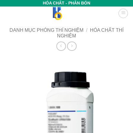
Bỏ
HÓA CHẤT - PHÂN BÓN
qua
nội
dung
DANH MỤC PHÒNG THÍ NGHIỆM
/
HÓA CHẤT THÍ
NGHIỆM