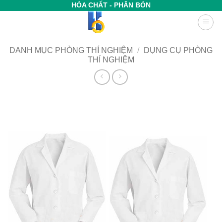
Bỏ
HÓA CHẤT - PHÂN BÓN
qua
nội
dung
DANH MỤC PHÒNG THÍ NGHIỆM
/
DỤNG CỤ PHÒNG
THÍ NGHIỆM