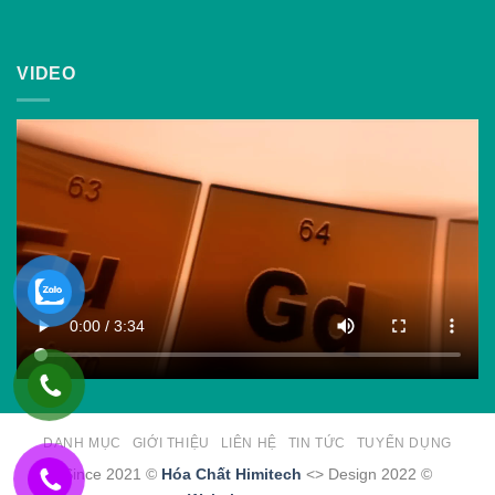
VIDEO
DANH MỤC
GIỚI THIỆU
LIÊN HỆ
TIN TỨC
TUYỂN DỤNG
Since 2021 ©
Hóa Chất Himitech
<> Design 2022 ©